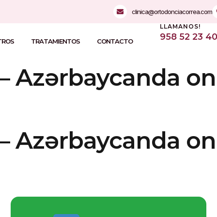
clinica@ortodonciacorrea.com
LLAMANOS!
958 52 23 4
TROS
TRATAMIENTOS
CONTACTO
 – Azərbaycanda on
 – Azərbaycanda on