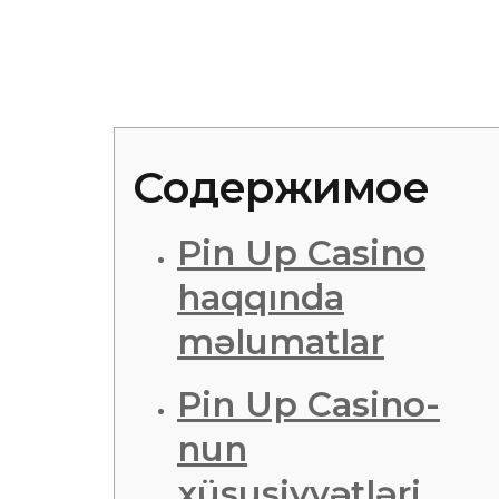
Содержимое
Pin Up Casino
haqqında
məlumatlar
Pin Up Casino-
nun
xüsusiyyətləri