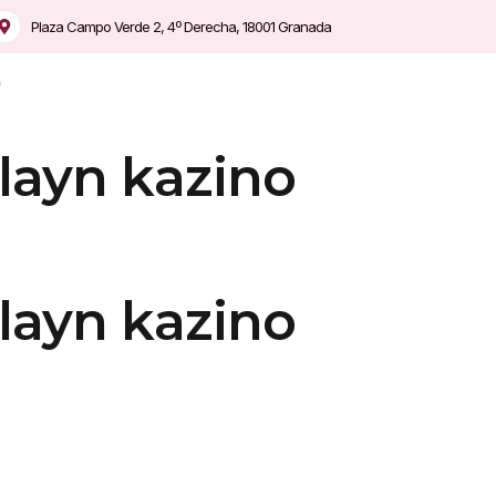
Plaza Campo Verde 2, 4º Derecha, 18001 Granada
0
layn kazino
layn kazino