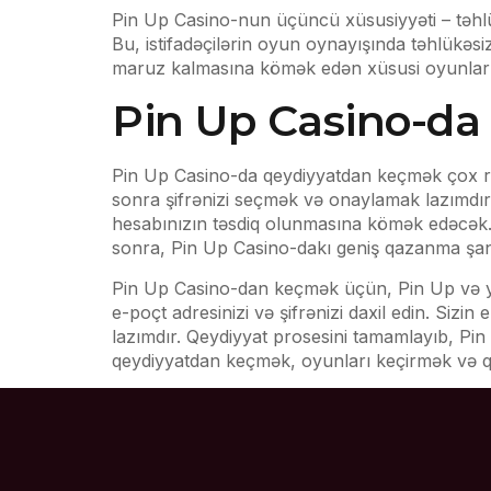
Pin Up Casino-nun üçüncü xüsusiyyəti – təhlük
Bu, istifadəçilərin oyun oynayışında təhlükəsi
maruz kalmasına kömək edən xüsusi oyunlar 
Pin Up Casino-d
Pin Up Casino-da qeydiyyatdan keçmək çox rahat
sonra şifrənizi seçmək və onaylamak lazımdır.
hesabınızın təsdiq olunmasına kömək edəcək
sonra, Pin Up Casino-dakı geniş qazanma şans
Pin Up Casino-dan keçmək üçün, Pin Up və ya P
e-poçt adresinizi və şifrənizi daxil edin. Siz
lazımdır. Qeydiyyat prosesini tamamlayıb, Pi
qeydiyyatdan keçmək, oyunları keçirmək və q