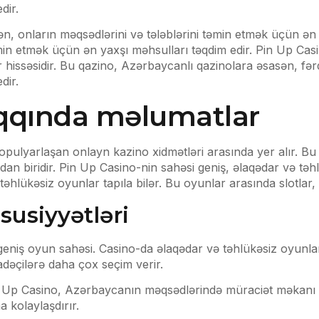
dir.
, onların məqsədlərini və tələblərini təmin etmək üçün ən 
təmin etmək üçün ən yaxşı məhsulları təqdim edir. Pin Up C
issəsidir. Bu qazino, Azərbaycanlı qazinolara əsasən, fərq
dir.
qqında məlumatlar
lyarlaşan onlayn kazino xidmətləri arasında yer alır. Bu c
n biridir. Pin Up Casino-nin sahəsi geniş, əlaqədar və təhl
əhlükəsiz oyunlar tapıla bilər. Bu oyunlar arasında slotlar, 
usiyyətləri
geniş oyun sahəsi. Casino-da əlaqədar və təhlükəsiz oyunlar 
fadəçilərə daha çox seçim verir.
in Up Casino, Azərbaycanın məqsədlərində müraciət məkanı va
 kolaylaşdırır.