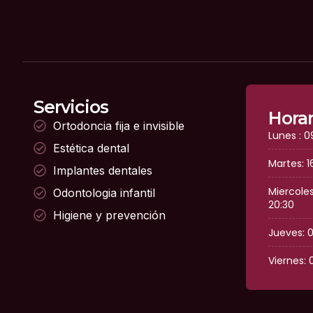
Servicios
Horar
Ortodoncia fija e invisible
Lunes : 09
Estética dental
Martes: 1
Implantes dentales
Miercoles:
Odontologia infantil
20:30
Higiene y prevención
Jueves: 0
Viernes: 