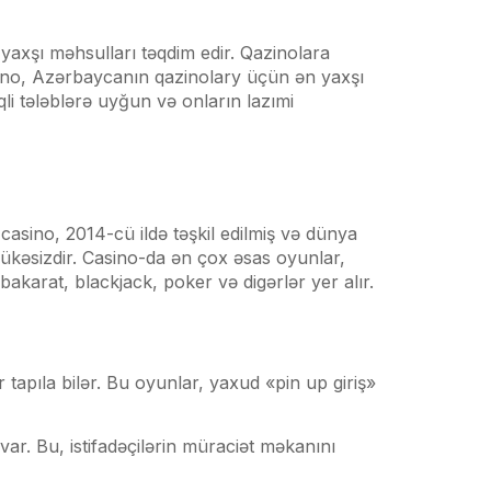
yaxşı məhsulları təqdim edir. Qazinolara
asino, Azərbaycanın qazinolary üçün ən yaxşı
li tələblərə uyğun və onların lazımi
asino, 2014-cü ildə təşkil edilmiş və dünya
ükəsizdir. Casino-da ən çox əsas oyunlar,
bakarat, blackjack, poker və digərlər yer alır.
tapıla bilər. Bu oyunlar, yaxud «pin up giriş»
r. Bu, istifadəçilərin müraciət məkanını