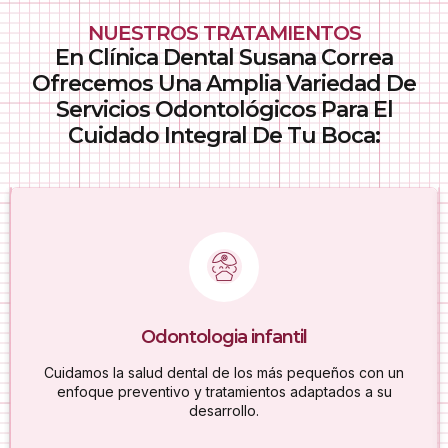
y
alta
Realizamos sellado de fisuras, fluoración, ortodoncia infantil
diseñados
ortodoncia
calidad
NUESTROS TRATAMIENTOS
y revisiones periódicas para garantizar sonrisas saludables
para
invisible
para
En Clínica Dental Susana Correa
desde la infancia.
mejorar
(
garantizar
la
Invisalign
Ofrecemos Una Amplia Variedad De
resultados
estética
),
naturales
Servicios Odontológicos Para El
de
para
CONTACTA CON NOSOTROS
y
Cuidado Integral De Tu Boca:
sus
Implantes
garantizarte
duraderos.
dientes.
una
dentales
sonrisa
perfectamente
Si
Ortodoncia
CONTACTA
alineada.
has
CONTACTA
CON
CON
NOSOTROS
fija
perdido
NOSOTROS
Estética
e
uno
dental
o
invisible
CONTACTA
CON
más
NOSOTROS
Transformamos
dientes,
Corrige
tu
los
la
Odontologia infantil
sonrisa
implantes
alineación
con
dentales
de
Cuidamos la salud dental de los más pequeños con un
blanqueamiento
son
tus
enfoque preventivo y tratamientos adaptados a su
dental,
la
dientes
desarrollo.
carillas
mejor
con
de
solución
tratamientos